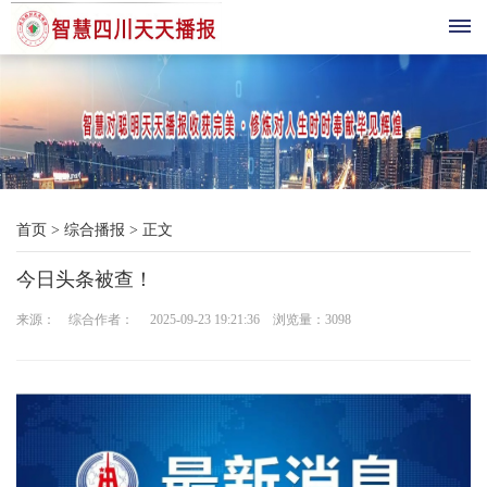
首
页
综
首页
>
综合播报
>
正文
合
今日头条被查！
播
来源： 综合作者： 2025-09-23 19:21:36 浏览量：
3098
报
科
技
三