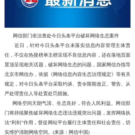
农
智
慧
网信部门依法查处今日头条平台破坏网络生态案件
近日，针对今日头条平台未落实信息内容管理主体责
教
任，不仅在热搜榜单主榜呈现不良信息内容，还在落地页面
育
置顶呈现相关话题，破坏网络生态的问题，国家网信办指导
关
北京市网信办，依据《网络信息内容生态治理规定》等有关
规定，对今日头条平台采取约谈、责令限期改正、警告、从
工
严处理责任人等处置处罚措施。
委
网络空间天朗气清、生态良好，符合人民利益。网信部
讯
门将持续聚焦破坏网络生态违法违规突出问题，发挥网络执
四
法“利剑”作用，督促网站平台履行主体责任和社会责任，切
实维护清朗网络空间。(来源：网信中国)