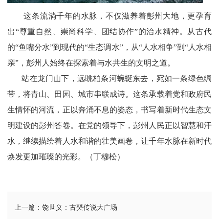
这条流淌千年的水脉，不仅滋养着彭州大地，更孕育
出“尊重自然、崇尚科学、团结协作”的治水精神。从古代
的“鱼嘴分水”到现代的“生态调水”，从“人水相争”到“人水相
亲”，彭州人始终在探索着与水共生的文明之道。
站在龙门山下，远眺柏条河蜿蜒东去，宛如一条绿色绸
带，将青山、田园、城市串联成诗。这条承载着党和政府民
生情怀的河流，正以奔涌不息的姿态，书写着新时代生态文
明建设的彭州答卷。在党的领导下，彭州人民正以智慧和汗
水，继续描绘着人水和谐的壮美画卷，让千年水脉在新时代
焕发更加璀璨的光彩。（丁穆松）
上一篇：饶世义：古僰传说大广场