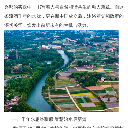
兴邦的实践中，书写着人与自然和谐共生的动人篇章。而这
农
条流淌千年的水脉，更在新中国成立后，沐浴着党和政府的
智
深切关怀，焕发出前所未有的生机与活力。
慧
教
育
关
工
委
讯
四
一、千年水患终驯服 智慧治水启新篇