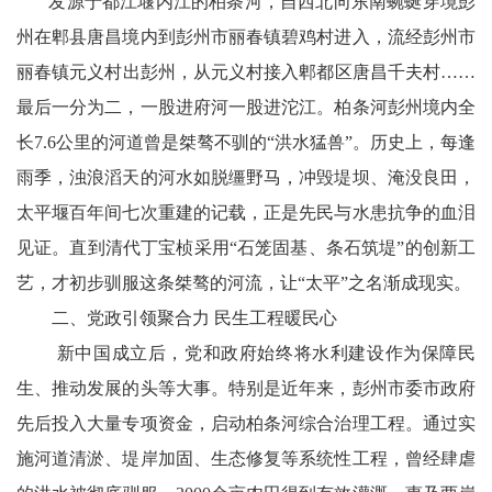
川
发源于都江堰内江的柏条河，自西北向东南蜿蜒穿境彭
州在郫县唐昌境内到彭州市丽春镇碧鸡村进入，流经彭州市
老
丽春镇元义村出彭州，从元义村接入郫都区唐昌千夫村……
科
最后一分为二，一股进府河一股进沱江。柏条河彭州境内全
长7.6公里的河道曾是桀骜不驯的“洪水猛兽”。历史上，每逢
协
雨季，浊浪滔天的河水如脱缰野马，冲毁堤坝、淹没良田，
旅
太平堰百年间七次重建的记载，正是先民与水患抗争的血泪
游
见证。直到清代丁宝桢采用“石笼固基、条石筑堤”的创新工
艺，才初步驯服这条桀骜的河流，让“太平”之名渐成现实。
播
二、党政引领聚合力 民生工程暖民心
报
新中国成立后，党和政府始终将水利建设作为保障民
今
生、推动发展的头等大事。特别是近年来，彭州市委市政府
先后投入大量专项资金，启动柏条河综合治理工程。通过实
日
施河道清淤、堤岸加固、生态修复等系统性工程，曾经肆虐
宜