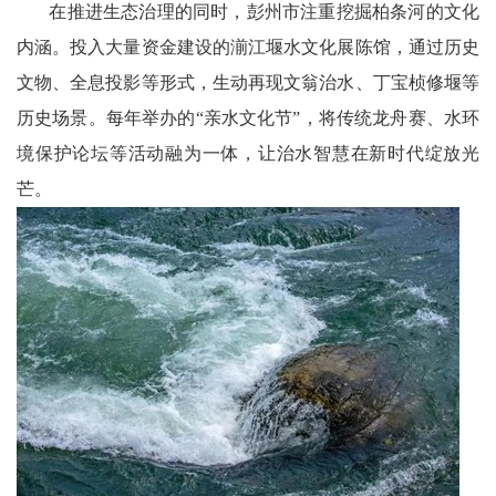
在推进生态治理的同时，彭州市注重挖掘柏条河的文化
会
内涵。投入大量资金建设的湔江堰水文化展陈馆，通过历史
议
文物、全息投影等形式，生动再现文翁治水、丁宝桢修堰等
历史场景。每年举办的“亲水文化节”，将传统龙舟赛、水环
播
境保护论坛等活动融为一体，让治水智慧在新时代绽放光
报
芒。