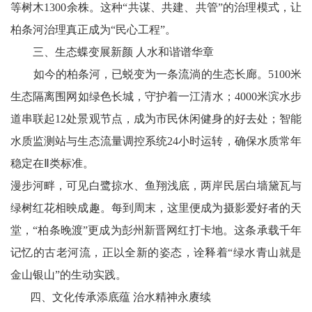
卫
等树木1300余株。这种“共谋、共建、共管”的治理模式，让
柏条河治理真正成为“民心工程”。
播
三、生态蝶变展新颜 人水和谐谱华章
报
如今的柏条河，已蜕变为一条流淌的生态长廊。5100米
民
生态隔离围网如绿色长城，守护着一江清水；4000米滨水步
道串联起12处景观节点，成为市民休闲健身的好去处；智能
生
水质监测站与生态流量调控系统24小时运转，确保水质常年
播
稳定在Ⅱ类标准。
报
漫步河畔，可见白鹭掠水、鱼翔浅底，两岸民居白墙黛瓦与
视
绿树红花相映成趣。每到周末，这里便成为摄影爱好者的天
堂，“柏条晚渡”更成为彭州新晋网红打卡地。这条承载千年
频
记忆的古老河流，正以全新的姿态，诠释着“绿水青山就是
播
金山银山”的生动实践。
四、文化传承添底蕴 治水精神永赓续
报