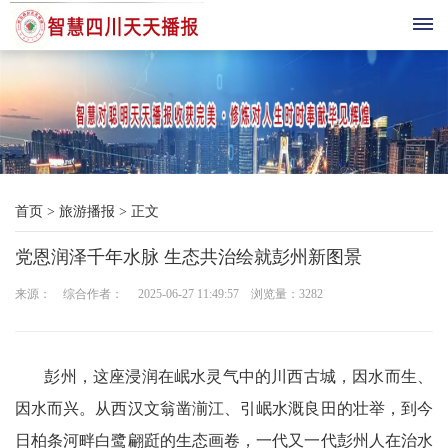
首
页
综
首页
>
旅游播报
>
正文
合
党恩润泽千年水脉 生态共治绘就彭州新图景
播
来源： 综合作者： 2025-06-27 11:49:57 浏览量：
3282
报
科
彭州，这座浸润在岷水灵气中的川西古城，因水而生、
技
因水而兴。从西汉文翁凿湔江、引岷水溉良田的壮举，到今
三
日柏条河畔白鹭翩跹的生态画卷，一代又一代彭州人在治水