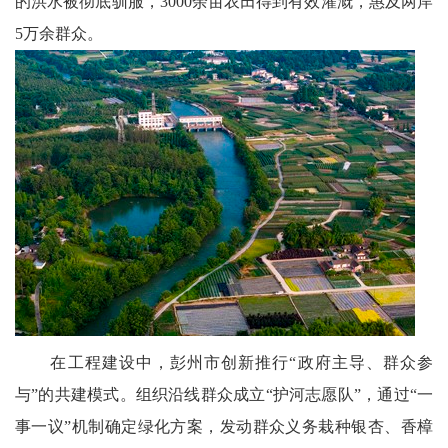
的洪水被彻底驯服，3000余亩农田得到有效灌溉，惠及两岸
宾
5万余群众。
播
报
银
龄
西
南
文
在工程建设中，彭州市创新推行“政府主导、群众参
学
与”的共建模式。组织沿线群众成立“护河志愿队”，通过“一
医
事一议”机制确定绿化方案，发动群众义务栽种银杏、香樟