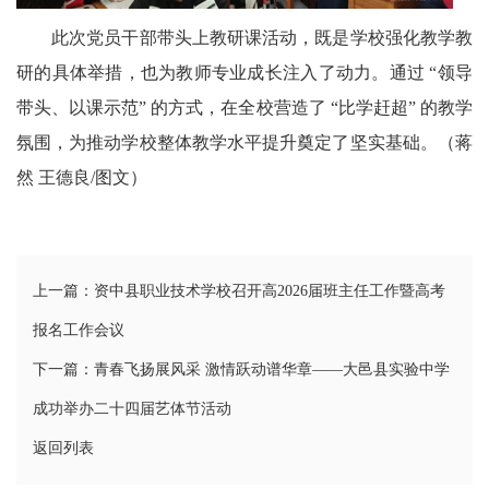
卫
此次党员干部带头上教研课活动，既是学校强化教学教
播
研的具体举措，也为教师专业成长注入了动力。通过 “领导
报
带头、以课示范” 的方式，在全校营造了 “比学赶超” 的教学
民
氛围，为推动学校整体教学水平提升奠定了坚实基础。（蒋
然 王德良/图文）
生
播
报
上一篇：资中县职业技术学校召开高2026届班主任工作暨高考
视
报名工作会议
下一篇：青春飞扬展风采 激情跃动谱华章——大邑县实验中学
频
成功举办二十四届艺体节活动
播
返回列表
报