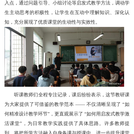
川
入点，通过问题引导、小组讨论等启发式教学方法，调动学
生主动思考的积极性，让学生在互动中理解知识、深化认
老
知，充分展现了优质课堂的生动性与实效性。
科
协
旅
游
播
报
听课教师们全程专注记录，课后纷纷表示，这节教研课
今
为大家提供了可借鉴的教学范本 —— 不仅清晰呈现了 “如
何精准设计教学环节”，更直观展示了 “如何用启发式教学激
日
活课堂”，为日常教学实践提供了具体思路。许多教师提
宜
到，将把所学方法融入自身备课与授课中，进一步提升课堂