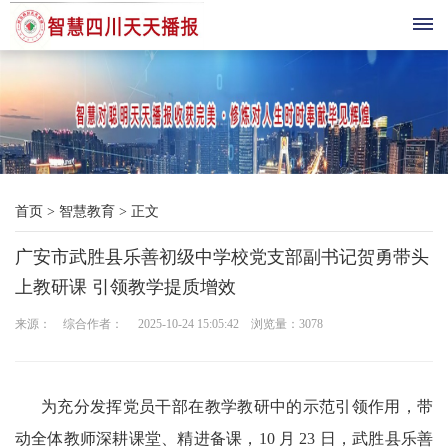
首
页
综
首页
>
智慧教育
>
正文
合
广安市武胜县乐善初级中学校党支部副书记贺勇带头
播
上教研课 引领教学提质增效
报
来源： 综合作者： 2025-10-24 15:05:42 浏览量：
3078
科
技
为充分发挥党员干部在教学教研中的示范引领作用，带
三
动全体教师深耕课堂、精进备课，10 月 23 日，武胜县乐善