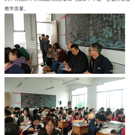
教学质量。
宾
播
报
银
龄
西
南
文
学
医