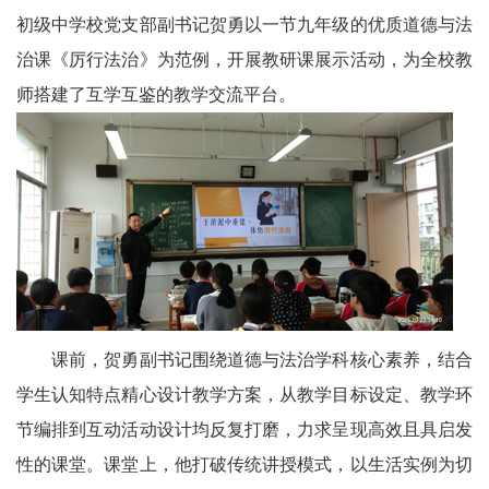
初级中学校党支部副书记贺勇以一节九年级的优质道德与法
农
治课《厉行法治》为范例，开展教研课展示活动，为全校教
智
师搭建了互学互鉴的教学交流平台。
慧
教
育
关
工
委
课前，贺勇副书记围绕道德与法治学科核心素养，结合
学生认知特点精心设计教学方案，从教学目标设定、教学环
讯
节编排到互动活动设计均反复打磨，力求呈现高效且具启发
四
性的课堂。课堂上，他打破传统讲授模式，以生活实例为切