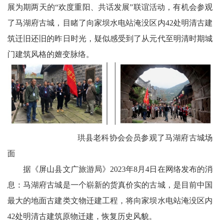
川
展为期两天的“欢度重阳、共话发展”联谊活动，有机会参观
了马湖府古城，目睹了向家坝水电站淹没区内42处明清古建
老
筑迁旧还旧的昨日时光，疑似感受到了从元代至明清时期城
科
门建筑风格的嬗变脉络。
协
旅
游
播
珙县老科协会会员参观了马湖府古城场
报
面
今
据《屏山县文广旅游局》2023年8月4日在网络发布的消
息：马湖府古城是一个崭新的货真价实的古城，是目前中国
日
最大的地面古建类文物迁建工程，将向家坝水电站淹没区内
宜
42处明清古建筑原物迁建，恢复历史风貌。