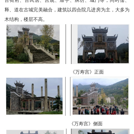
古衙府、古民居、宫观、庙宇、牌坊、城门等，同时儒、
卫
释、道在古城完美融合，建筑以四合院几进房为主，大多为
播
木结构，楼层不高。
报
民
生
播
《万寿宫》正面
报
视
频
播
《万寿宫》侧面
报