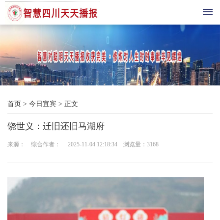
首
页
综
首页
>
今日宜宾
>
正文
合
饶世义：迁旧还旧马湖府
播
来源： 综合作者： 2025-11-04 12:18:34 浏览量：
3168
报
科
技
三