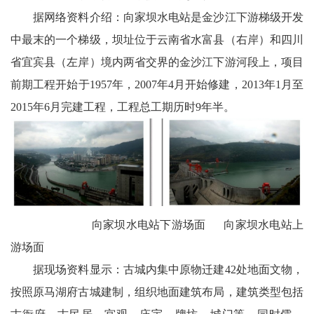
据网络资料介绍：向家坝水电站是金沙江下游梯级开发
宾
中最末的一个梯级，坝址位于云南省水富县（右岸）和四川
播
省宜宾县（左岸）境内两省交界的金沙江下游河段上，项目
报
前期工程开始于1957年，2007年4月开始修建，2013年1月至
2015年6月完建工程，工程总工期历时9年半。
银
龄
西
南
向家坝水电站下游场面 向家坝水电站上
文
游场面
学
据现场资料显示：古城内集中原物迁建42处地面文物，
医
按照原马湖府古城建制，组织地面建筑布局，建筑类型包括