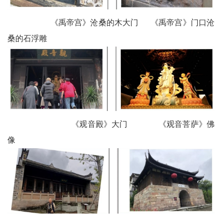
《禹帝宫》沧桑的木大门 《禹帝宫》门口沧
桑的石浮雕
《观音殿》大门 《观音菩萨》佛
像