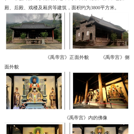
殿、后殿、戏楼及厢房等建筑，面积约为3800平方米。
《禹帝宫》正面外貌 《禹帝宫》侧
面外貌
《禹帝宫》内的佛像