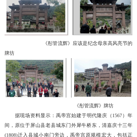
会
议
播
《彤管流辉》应该是纪念母亲高风亮节的
报
牌坊
《彤管流辉》牌坊
据现场资料显示：禹帝宫始建于明代隆庆（1567）年
间，原位于屏山县老县城东门外犀牛桥东，清嘉庆十三年
(1808)迁入县城小南门旁边，禹帝宫原规模宏大，包括正