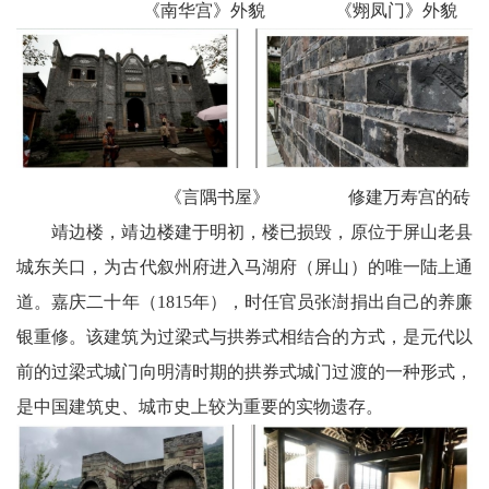
《南华宫》外貌 《翙凤门》外貌
《言隅书屋》 修建万寿宫的砖
靖边楼，靖边楼建于明初，楼已损毁，原位于屏山老县
城东关口，为古代叙州府进入马湖府（屏山）的唯一陆上通
道。嘉庆二十年（1815年），时任官员张澍捐出自己的养廉
银重修。该建筑为过梁式与拱券式相结合的方式，是元代以
前的过梁式城门向明清时期的拱券式城门过渡的一种形式，
是中国建筑史、城市史上较为重要的实物遗存。