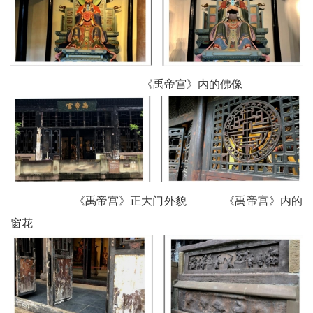
《禹帝宫》内的佛像
《禹帝宫》正大门外貌 《禹帝宫》内的
窗花