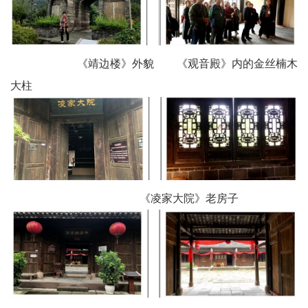
《靖边楼》外貌 《观音殿》内的金丝楠木
大柱
《凌家大院》老房子