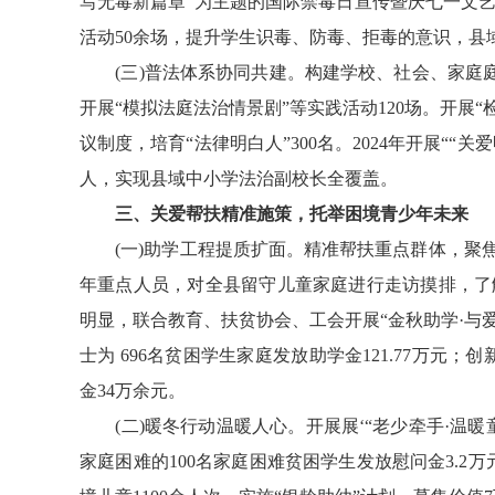
写无毒新篇章”为主题的国际禁毒日宣传暨庆七一文
活动50余场，提升学生识毒、防毒、拒毒的意识，县域
(三)普法体系协同共建。构建学校、社会、家庭庭‘
开展“模拟法庭法治情景剧”等实践活动120场。开展
议制度，培育“法律明白人”300名。2024年开展““关
人，实现县域中小学法治副校长全覆盖。
三、关爱帮扶精准施策，托举困境青少年未来
(一)助学工程提质扩面。精准帮扶重点群体，聚焦
年重点人员，对全县留守儿童家庭进行走访摸排，了
明显，联合教育、扶贫协会、工会开展“金秋助学·与爱同
士为 696名贫困学生家庭发放助学金121.77万元
金34万余元。
(二)暖冬行动温暖人心。开展展‘“老少牵手·温暖
家庭困难的100名家庭困难贫困学生发放慰问金3.2