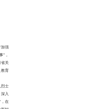
于加强
事”，
请省关
义教育
入烈士
，深入
”，在