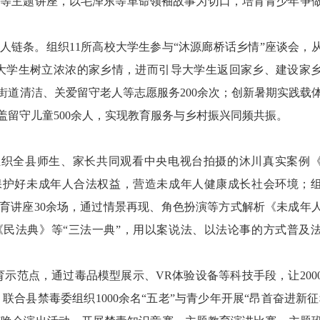
”等主题讲座，以毛泽东等革命领袖故事为切口，培育青少年争
育人链条。组织11所高校大学生参与“沐源廊桥话乡情”座谈会，
大学生树立浓浓的家乡情，进而引导大学生返回家乡、建设家
与街道清洁、关爱留守老人等志愿服务200余次；创新暑期实践载
盖留守儿童500余人，实现教育服务与乡村振兴同频共振。
织全县师生、家长共同观看中央电视台拍摄的沐川真实案例
保护好未成年人合法权益，营造未成年人健康成长社会环境；
教育讲座30余场，通过情景再现、角色扮演等方式解析《未成年
民法典》等“三法一典”，用以案说法、以法论事的方式普及
范点，通过毒品模型展示、VR体验设备等科技手段，让200
联合县禁毒委组织1000余名“五老”与青少年开展“昂首奋进新征