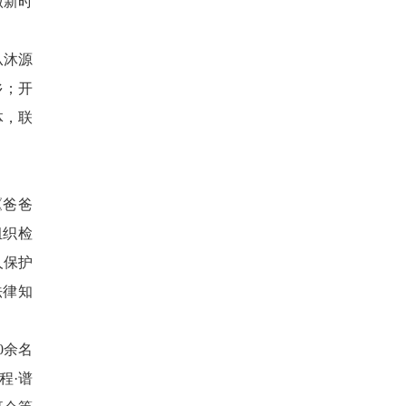
做新时
从沐源
乡；开
体，联
《爸爸
组织检
人保护
法律知
0余名
程·谱