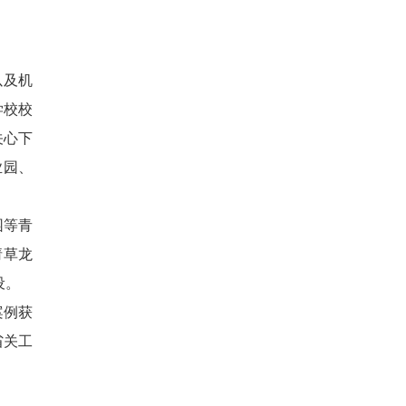
以及机
学校校
关心下
业园、
园等青
请草龙
设。
案例获
省关工