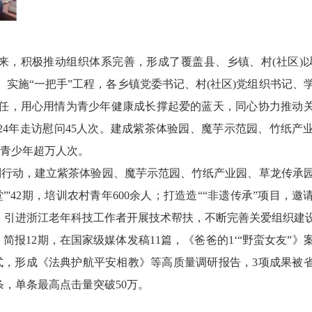
，积极推动组织体系完善，形成了覆盖县、乡镇、村(社区)
实施“一把手”工程，各乡镇党委书记、村(社区)党组织书记、
任，用心用情为青少年健康成长撑起爱的蓝天，同心协力推动
024年走访慰问45人次。建成紫茶体验园、魔芋示范园、竹纸产
学青少年超万人次。
列行动，建立紫茶体验园、魔芋示范园、竹纸产业园、草龙传承
'42期，培训农村青年600余人；打造造““非遗传承”项目，邀
”，引进浙江老年科技工作者开展技术帮扶，不断完善关爱组织建
简报12期，在国家级媒体发稿11篇，《爸爸的1‘“野蛮女友”》
式，形成《法典护航平安相教》等高质量调研报告，3项成果被
条，单条最高点击量突破50万。