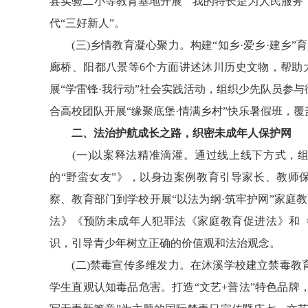
县实验二小等教育基地开展““我的特长是为人民服务
代“三好新人”。
(三)乡情教育凝心聚力。构建“知乡·爱乡·建乡”
廊桥、阳都八景等6个方面讲述沐川历史文物，帮助
展“学雷锋·我行动”社会实践活动，组织少先队员参
合高校团队开展“缘聚底堡·情满乡村”快乐暑假班，覆
二、法治护航成长之路，织密未成年人保护网
(一)以案释法精准滴灌。通过线上线下方式，组
的“野蛮女友”》，以身边案例教育引导家长、教师
察、教育部门到学校开展“以法为纲·筑牢护网”家庭
法》《预防未成年人犯罪法《家庭教育促进法》和《
识，引导青少年树立正确的价值观和法治观念。
(二)禁毒宣传多维发力。在沐溪学校建立禁毒教育示
学生直观认知毒品危害。打造“文艺+普法”特色品牌，