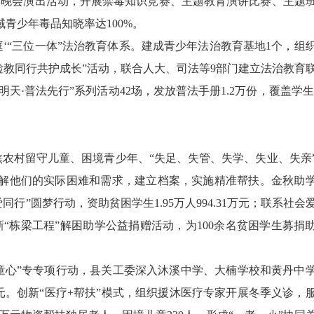
艺晚会演出活动，开展禁毒知识竞赛、主题教育演讲比赛、主题
青少年毒品知晓率达100%。
“三位一体”法治教育体系。建成青少年法治教育基地1个，组
“检教同行共护成长”活动，联合人大、司法等9部门建立法治教育
爱明天·普法先行”系列活动42场，发放普法手册1.2万份，覆盖学生2
农村留守儿童、困境青少年、“失足、失管、失学、失业、失亲
解他们的实际困难和需求，建立档案，实施精准帮扶。金秋助
行”圆梦行动，资助贫困学生1.95万人994.31万元；联系社会
；创新“栋梁工程”解困助学公益捐赠活动，为100余名贫困学生募捐
童心”专专项行动，县关工委深入沐溪中学、大楠学校和黄丹中
万元。创新“医疗+帮扶”模式，组织援沐医疗专家开展冬季义诊，