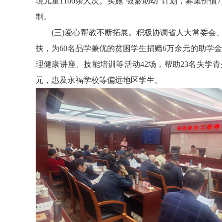
境儿童1100余人次。实施“银龄助幼”计划，募集价值
制。
(三)爱心帮教不断拓展。积极协调省人大常委会、
扶，为60名品学兼优的贫困学生捐赠6万余元的助学
理健康讲座、技能培训等活动42场，帮助23名失学
元，惠及永福学校等偏远地区学生。