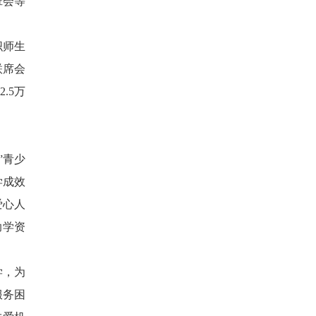
班会等
织师生
联席会
.5万
”青少
学成效
爱心人
助学资
学，为
服务困