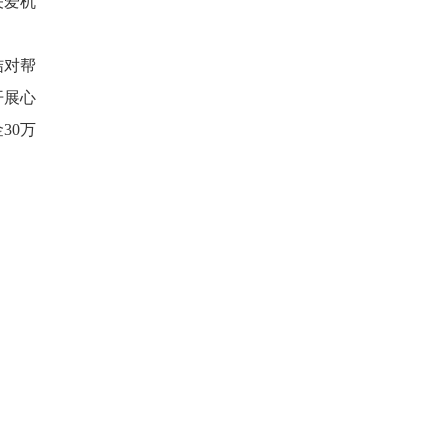
关爱机
结对帮
开展心
30万