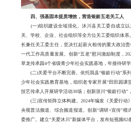
四、强基固本提质增效，营造银龄五老关工人
(一)组织建设全域强化。沐川县关工委自成立以来
关、学校、企业、社会组织等全方位关工委组织体系。
长兼任关工委主任，坚决扛起薪火相传的重大政治责
一代工作高质量发展。创新“五老”慰问激励制度，2
草龙传承园4个省级青少年社会实践基地，年接待研
(二)关爱平台不断完善。依托我县“银龄行动”系
少年社会实践教育基地，组织老专家开展“田田园课堂”
技艺传承人开展研学活动30场；创新浙川“银龄行动
(三)宣传矩阵立体构建。2024年编发《关爱行动》
央视普法频道、综合频道报道。创新“调研+宣传”模
委推广。建立“关爱沐川”新媒体平台，发布短视频82