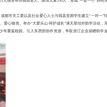
7万元物资帮扶独居老人、困境儿童330人，形成“一老一小”协同
成都市关工委以及社会爱心人士与我县贫困学生建立“一对一”
金、爱心物资。举办“大爱乐山·呵护成长”满天星结对助学活动，
青少年重返校园。引入东西部协作资源，争取浙江企业捐赠助学金